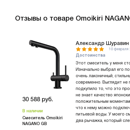
Отзывы
о товаре Omoikiri NAGA
Александр Шуравин
10 февраля 
Достоинства
Этот смеситель у меня сто
Изначально выбрал его по
очень лаконичный, стильн
современно. Выглядит не 
подкупило то, что это про
не знает качество японски
30 588
руб.
положительным моментам 
что к нему можно подклю
В наличии
питьевой воды. У моего с
Смеситель Omoikiri
два рычажка, который слева, он крутится в одной
NAGANO GB
плоскости и предназначен для открытия подачи