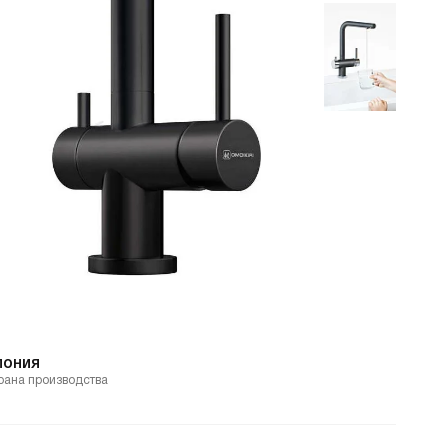
пония
рана производства