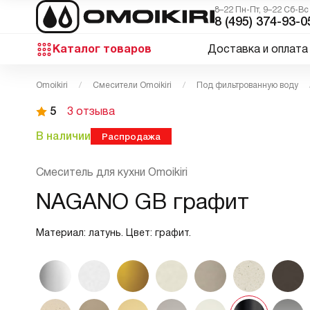
8–22 Пн-Пт, 9–22 Сб-Вс
8 (495) 374-93-0
Каталог товаров
Доставка и оплата
Omoikiri
Смесители Omoikiri
Под фильтрованную воду
5
3 отзыва
В наличии
Распродажа
Смеситель для кухни Omoikiri
NAGANO GB графит
Материал: латунь. Цвет: графит.