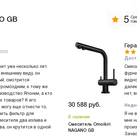
5
NO GB
Сре
тов
Гер
2023
Дост
ит уже несколько лет.
Смеси
 внешнему виду, он
фурни
ый, смотрится
видно
громоздким, к тому же
далек
изводство Японии, а кто
нет, 
х товаров? К его
30 588
руб.
Недо
могу еще отнести то,
чить фильтр для
Я не 
В наличии
месителя два излива и
мне н
Смеситель Omoikiri
произ
NAGANO GB
Зачас