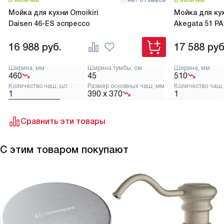
Мойка для кухни Omoikiri
Мойка для кух
Daisen 46-ES эспрессо
Akegata 51 PA
16 988
руб.
17 588
руб
Ширина, мм
Ширина тумбы, см
Ширина, мм
460
45
510
Количество чаш, шт.
Размер основных чаш, мм
Количество чаш,
1
390 х 370
1
Сравнить эти товары
С этим товаром покупают