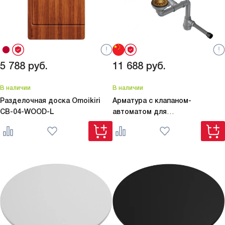
5 788
руб.
11 688
руб.
В наличии
В наличии
Разделочная доска Omoikiri
Арматура с клапаном-
CB-04-WOOD-L
автоматом для
полуторачашевых моек с
круглым переливом
WK-1.5-CL-
R-A AB 4957093