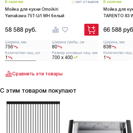
В наличии
нет отзывов
В наличии
Мойка для кухни Omoikiri
Мойка для кух
Yamakawa 75T-U/I WH белый
TARENTO 83 
58 588
руб.
66 588
руб
Ширина, мм
Ширина тумбы, см
Ширина, мм
756
80
838
Количество чаш, шт.
Размер основных чаш, мм
Количество чаш,
1
700 х 400
1
Сравнить эти товары
С этим товаром покупают