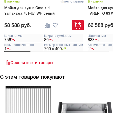
В наличии
нет отзывов
В наличии
Мойка для кухни Omoikiri
Мойка для кух
Yamakawa 75T-U/I WH белый
TARENTO 83 
58 588
руб.
66 588
руб
Ширина, мм
Ширина тумбы, см
Ширина, мм
756
80
838
Количество чаш, шт.
Размер основных чаш, мм
Количество чаш,
1
700 х 400
1
Сравнить эти товары
С этим товаром покупают