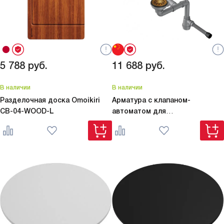
5 788
руб.
11 688
руб.
В наличии
В наличии
Разделочная доска Omoikiri
Арматура с клапаном-
CB-04-WOOD-L
автоматом для
полуторачашевых моек с
круглым переливом
WK-1.5-CL-
R-A AB 4957093