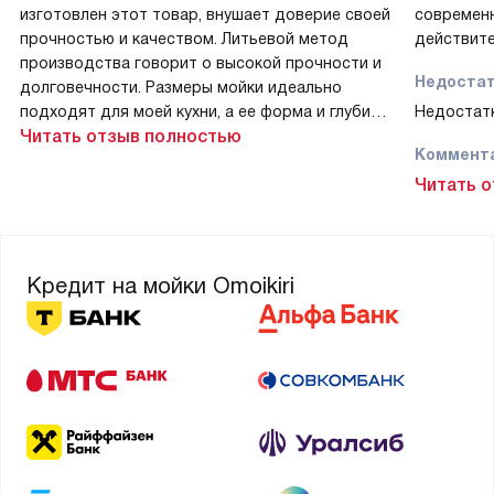
изготовлен этот товар, внушает доверие своей
современн
прочностью и качеством. Литьевой метод
действите
производства говорит о высокой прочности и
Недоста
долговечности. Размеры мойки идеально
подходят для моей кухни, а ее форма и глубина
Недостатк
основной чаши делают использование удобным
Читать отзыв полностью
Коммент
и комфортным!
Эта мойка
Читать 
Недостатки
форма и р
Очевидных недостатков не замечено!
глубину) 
Основная 
Комментарий
мм и глуб
Кредит на мойки Omoikiri
Влюбилась в этот продукт с первого взгляда!
мытья бо
Он прекрасно подошел к интерьеру моей кухни,
добавив ей изысканности и эстетики. Матовый
Мне очень
оттенок azur blue просто завораживает, а
значит, ч
материал ArtCeramic придает ему особую
столешниц
прочность и долговечность. Это важно для
тому же, 
меня, ведь я хочу, чтобы моя техника служила
для монта
мне долго и надежно.
очень удо