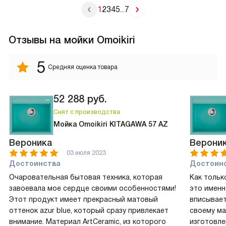
1
2
3
4
5
7
...
Отзывы на мойки Omoikiri
5
Средняя оценка товара
52 288
руб.
Снят с производства
Мойка Omoikiri KITAGAWA 57 AZ
Вероника
Верони
03 июля 2023
Достоинства
Достоин
Очаровательная бытовая техника, которая
Как только
завоевала мое сердце своими особенностями!
это именн
Этот продукт имеет прекрасный матовый
вписывает
оттенок azur blue, который сразу привлекает
своему ма
внимание. Материал ArtCeramic, из которого
изготовле