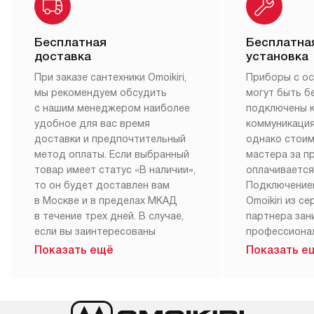
Бесплатная
Бесплатна
доставка
установка
При заказе сантехники Omoikiri,
Приборы с о
мы рекомендуем обсудить
могут быть б
с нашим менеджером наиболее
подключены 
удобное для вас время
коммуникация
доставки и предпочтительный
однако стои
метод оплаты. Если выбранный
мастера за 
товар имеет статус «В наличии»,
оплачивается
то он будет доставлен вам
Подключение
в Москве и в пределах МКАД
Omoikiri из с
в течение трех дней. В случае,
партнера за
если вы заинтересованы
профессиона
в товаре, который доступен
Наш сервис п
Показать ещё
Показать е
«Под заказ», необходимо
гарантию 1 г
обсудить возможность его
работы и исп
приобретения с нашим
материалы. 
менеджером на сайте. Товары
установка, п